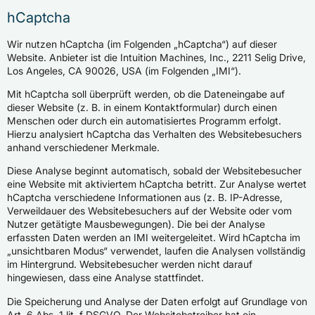
hCaptcha
Wir nutzen hCaptcha (im Folgenden „hCaptcha“) auf dieser
Website. Anbieter ist die Intuition Machines, Inc., 2211 Selig Drive,
Los Angeles, CA 90026, USA (im Folgenden „IMI“).
Mit hCaptcha soll überprüft werden, ob die Dateneingabe auf
dieser Website (z. B. in einem Kontaktformular) durch einen
Menschen oder durch ein automatisiertes Programm erfolgt.
Hierzu analysiert hCaptcha das Verhalten des Websitebesuchers
anhand verschiedener Merkmale.
Diese Analyse beginnt automatisch, sobald der Websitebesucher
eine Website mit aktiviertem hCaptcha betritt. Zur Analyse wertet
hCaptcha verschiedene Informationen aus (z. B. IP-Adresse,
Verweildauer des Websitebesuchers auf der Website oder vom
Nutzer getätigte Mausbewegungen). Die bei der Analyse
erfassten Daten werden an IMI weitergeleitet. Wird hCaptcha im
„unsichtbaren Modus“ verwendet, laufen die Analysen vollständig
im Hintergrund. Websitebesucher werden nicht darauf
hingewiesen, dass eine Analyse stattfindet.
Die Speicherung und Analyse der Daten erfolgt auf Grundlage von
Art. 6 Abs. 1 lit. f DSGVO. Der Websitebetreiber hat ein