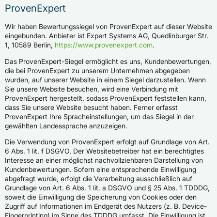
ProvenExpert
Wir haben Bewertungssiegel von ProvenExpert auf dieser Website
eingebunden. Anbieter ist Expert Systems AG, Quedlinburger Str.
1, 10589 Berlin,
https://www.provenexpert.com
.
Das ProvenExpert-Siegel ermöglicht es uns, Kundenbewertungen,
die bei ProvenExpert zu unserem Unternehmen abgegeben
wurden, auf unserer Website in einem Siegel darzustellen. Wenn
Sie unsere Website besuchen, wird eine Verbindung mit
ProvenExpert hergestellt, sodass ProvenExpert feststellen kann,
dass Sie unsere Website besucht haben. Ferner erfasst
ProvenExpert Ihre Spracheinstellungen, um das Siegel in der
gewählten Landessprache anzuzeigen.
Die Verwendung von ProvenExpert erfolgt auf Grundlage von Art.
6 Abs. 1 lit. f DSGVO. Der Websitebetreiber hat ein berechtigtes
Interesse an einer möglichst nachvollziehbaren Darstellung von
Kundenbewertungen. Sofern eine entsprechende Einwilligung
abgefragt wurde, erfolgt die Verarbeitung ausschließlich auf
Grundlage von Art. 6 Abs. 1 lit. a DSGVO und § 25 Abs. 1 TDDDG,
soweit die Einwilligung die Speicherung von Cookies oder den
Zugriff auf Informationen im Endgerät des Nutzers (z. B. Device-
Fingerprinting) im Sinne des TDDDG umfasst. Die Einwilligung ist