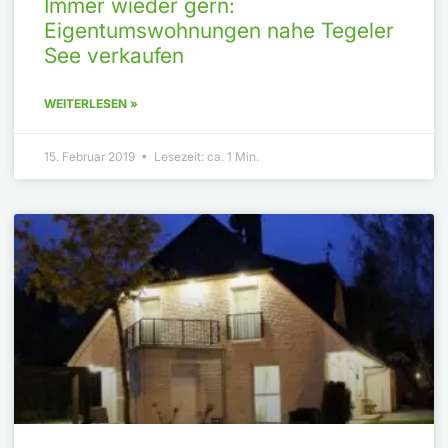
Immer wieder gern:
Eigentumswohnungen nahe Tegeler
See verkaufen
WEITERLESEN »
15. Februar 2019 • Lesezeit: ca. 1 Min.