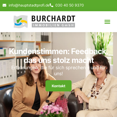
info@hauptstadtprofi.de
030 40 50 9370
Kundenstimmen: Feedback,
das uns stolz macht
Erfahrungen, die für sich sprechen – und für
uns!
Kontakt