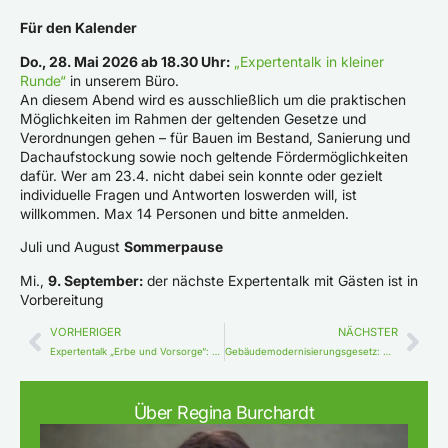
Für den Kalender
Do., 28. Mai 2026 ab 18.30 Uhr:
„Expertentalk in kleiner
Runde“
in unserem Büro.
An diesem Abend wird es ausschließlich um die praktischen
Möglichkeiten im Rahmen der geltenden Gesetze und
Verordnungen gehen – für Bauen im Bestand, Sanierung und
Dachaufstockung sowie noch geltende Fördermöglichkeiten
dafür. Wer am 23.4. nicht dabei sein konnte oder gezielt
individuelle Fragen und Antworten loswerden will, ist
willkommen. Max 14 Personen und bitte anmelden.
Juli und August
Sommerpause
Mi.,
9. September:
der nächste Expertentalk mit Gästen ist in
Vorbereitung
VORHERIGER
NÄCHSTER
Expertentalk „Erbe und Vorsorge“: Was Immobilienbesitzer jetzt wissen sollten
Gebäudemodernisierungsgesetz: Was der Entwurf bedeutet
Über Regina Burchardt