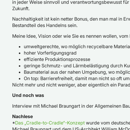
in jeder Weise sinnvoll und verantwortungsbewusst für
Zukunft.
Nachhaltigkeit ist kein netter Bonus, den man mal in E
Bestandteil des Handelns sein.
Meine Idee, Vision oder wie Sie es nennen wollen, vom 
umweltgerechte, wo möglich recycelbare Materia
hoher Vorfertigungsgrad
effiziente Produktionsprozesse
geringe Schmutz- und Lärmbelästigung durch Kur
Baumaterial aus der nahen Umgebung, wo möglic
On top: Barrierefreiheit, damit man nicht so oft u
Nicht mehr und nicht weniger, aber eigentlich ein Pa
Und noch was
Interview mit Michael Braungart in der Allgemeinen Ba
Nachlese
*
Das „Cradle-to-Cradle“-Konzept
wurde vom deutschen
Michael Braungart und dem US-Architekt William McDo