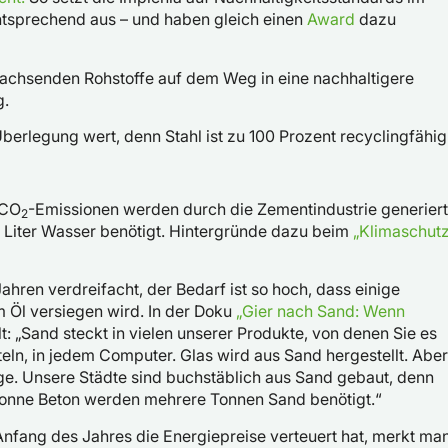
ntsprechend aus – und haben gleich einen
Award
dazu
chwachsenden Rohstoffe auf dem Weg in eine nachhaltigere
g.
berlegung wert, denn Stahl ist zu 100 Prozent recyclingfähig
 CO
-Emissionen werden durch die Zementindustrie generiert
2
 Liter Wasser benötigt. Hintergründe dazu beim
„Klimaschut
hren verdreifacht, der Bedarf ist so hoch, dass einige
 Öl versiegen wird. In der Doku
„Gier nach Sand: Wenn
t: „Sand steckt in vielen unserer Produkte, von denen Sie es
teln, in jedem Computer. Glas wird aus Sand hergestellt. Aber
age. Unsere Städte sind buchstäblich aus Sand gebaut, denn
 Tonne Beton werden mehrere Tonnen Sand benötigt.“
 Anfang des Jahres die Energiepreise verteuert hat, merkt man