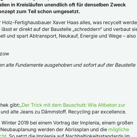
alien in Kreisläufen unendlich oft für denselben Zweck
Konzept zum Teil schon umgesetzt.
er Holz-Fertighausbauer Xaver Haas alles, was recycelt werd
lässt er direkt auf der Baustelle „schreddern“ und verbaut si
nell und spart Abtransport, Neukauf, Energie und Wege – also
den alte Fundamente ausgehoben und sofort auf der Baustelle
hek gibt:
„Der Trick mit dem Bauschutt: Wie Altbeton zur
und alte Jeans zu Dämmstoff. Recycling par excellence.
 Winter 2019 bei einem Vortrag der Implenia, einem großen
r Neubauplanung werden der Abrissplan und die
mögliche
cht.
So setzt die Implenia auf Nachhaltigkeitsstandards im