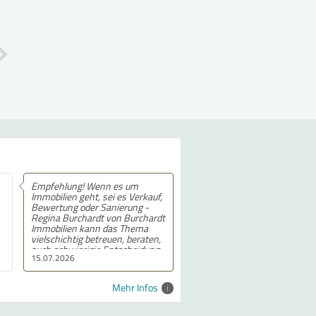
 es um
Empfehlung! 5 von 5 Sternen.
i es Verkauf,
nierung -
on Burchardt
as Thema
en, beraten,
ntscheidung
11.07.2026
obilien, was
er Sanierung,
hen
Mehr Infos
 - ich kenne
r
 diesem