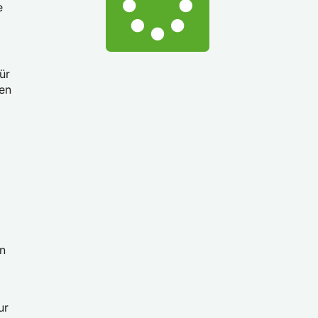
e
ür
ten
an
ur