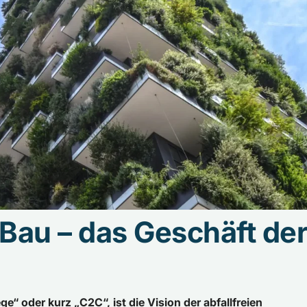
 Bau – das Geschäft de
e“ oder kurz „C2C“, ist die Vision der abfallfreien