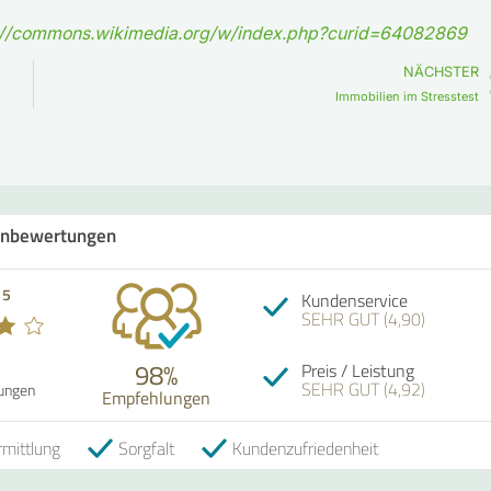
://commons.wikimedia.org/w/index.php?curid=64082869
NÄCHSTER
Immobilien im Stresstest
nbewertungen
Empfehlung! Wenn
 5
Kundenservice
Immobilien geht, se
SEHR GUT (4,90)
Bewertung oder Sa
Regina Burchardt v
Immobilien kann d
98%
Preis / Leistung
vielschichtig betreu
SEHR GUT (4,92)
auch schwierigie E
ungen
Empfehlungen
15.07.2026
wie vererbe ich Imm
ist sinnvoll bei ein
welche Energetisc
mittlung
Sorgfalt
Kundenzufriedenheit
Förderungen gibt es
keinen Experten de
kompetenter ist in