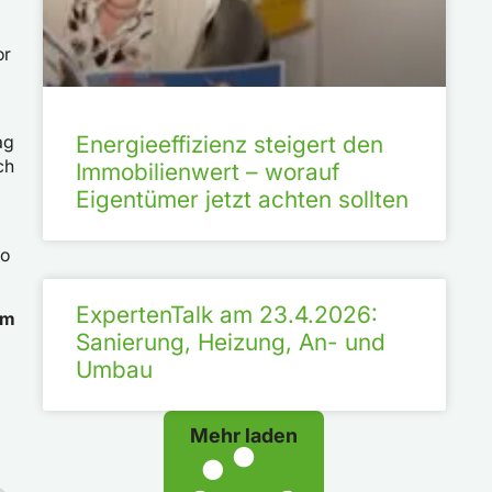
or
ag
Energieeffizienz steigert den
ch
Immobilienwert – worauf
Eigentümer jetzt achten sollten
so
ExpertenTalk am 23.4.2026:
im
Sanierung, Heizung, An- und
Umbau
Mehr laden