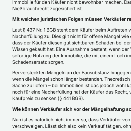
Immobilie für den Käufer nicht bewohnbar machen. Das
Nießbrauchrecht zugesichert ist.
Mit welchen juristischen Folgen müssen Verkäufer 
Laut § 437 Nr. 1 BGB steht dem Käufer beim Auftreten 
Nacherfüllung zu. Dies gilt nicht für offene Mängel w
dass der Käufer diesen gut sichtbaren Schaden bei d
Wissen gekauft hat. Eine Ausnahme besteht, wenn der V
sofortige Nutzung der Immobilie, die mit einem Loch i
Schadensersatz sorgen.
Bei versteckten Mängeln an der Bausubstanz hingegen 
wenn die Mängel schon länger bestanden. Theoretisch i
Sache zu liefern – bei Immobilien ist das jedoch wohl 
noch für eine Nacherfüllung hat der Käufer das Recht
Kaufpreis zu senken (§ 441 BGB).
Wie können Verkäufer sich vor der Mängelhaftung s
Nun ist es natürlich nicht immer so, dass Verkäufer vo
verschweigen. Lässt sich also kein Verkauf tätigen, oh