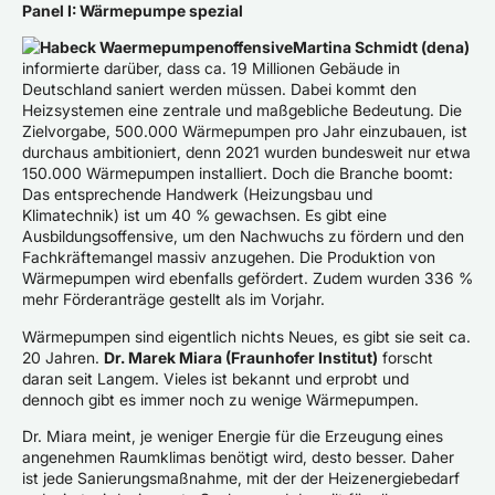
Panel I: Wärmepumpe spezial
Martina Schmidt (dena)
informierte darüber, dass ca. 19 Millionen Gebäude in
Deutschland saniert werden müssen. Dabei kommt den
Heizsystemen eine zentrale und maßgebliche Bedeutung. Die
Zielvorgabe, 500.000 Wärmepumpen pro Jahr einzubauen, ist
durchaus ambitioniert, denn 2021 wurden bundesweit nur etwa
150.000 Wärmepumpen installiert. Doch die Branche boomt:
Das entsprechende Handwerk (Heizungsbau und
Klimatechnik) ist um 40 % gewachsen. Es gibt eine
Ausbildungsoffensive, um den Nachwuchs zu fördern und den
Fachkräftemangel massiv anzugehen. Die Produktion von
Wärmepumpen wird ebenfalls gefördert. Zudem wurden 336 %
mehr Förderanträge gestellt als im Vorjahr.
Wärmepumpen sind eigentlich nichts Neues, es gibt sie seit ca.
20 Jahren.
Dr. Marek Miara (Fraunhofer Institut)
forscht
daran seit Langem. Vieles ist bekannt und erprobt und
dennoch gibt es immer noch zu wenige Wärmepumpen.
Dr. Miara meint, je weniger Energie für die Erzeugung eines
angenehmen Raumklimas benötigt wird, desto besser. Daher
ist jede Sanierungsmaßnahme, mit der der Heizenergiebedarf