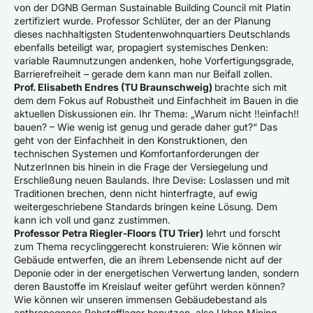
von der DGNB German Sustainable Building Council mit Platin
zertifiziert wurde. Professor Schlüter, der an der Planung
dieses nachhaltigsten Studentenwohnquartiers Deutschlands
ebenfalls beteiligt war, propagiert systemisches Denken:
variable Raumnutzungen andenken, hohe Vorfertigungsgrade,
Barrierefreiheit – gerade dem kann man nur Beifall zollen.
Prof. Elisabeth Endres (TU Braunschweig)
brachte sich mit
dem dem Fokus auf Robustheit und Einfachheit im Bauen in die
aktuellen Diskussionen ein. Ihr Thema: „Warum nicht !!einfach!!
bauen? – Wie wenig ist genug und gerade daher gut?“ Das
geht von der Einfachheit in den Konstruktionen, den
technischen Systemen und Komfortanforderungen der
NutzerInnen bis hinein in die Frage der Versiegelung und
Erschließung neuen Baulands. Ihre Devise: Loslassen und mit
Traditionen brechen, denn nicht hinterfragte, auf ewig
weitergeschriebene Standards bringen keine Lösung. Dem
kann ich voll und ganz zustimmen.
Professor Petra Riegler-Floors (TU Trier)
lehrt und forscht
zum Thema recyclinggerecht konstruieren: Wie können wir
Gebäude entwerfen, die an ihrem Lebensende nicht auf der
Deponie oder in der energetischen Verwertung landen, sondern
deren Baustoffe im Kreislauf weiter geführt werden können?
Wie können wir unseren immensen Gebäudebestand als
anthropogenes Rohstofflager benutzen, also Urban Mining