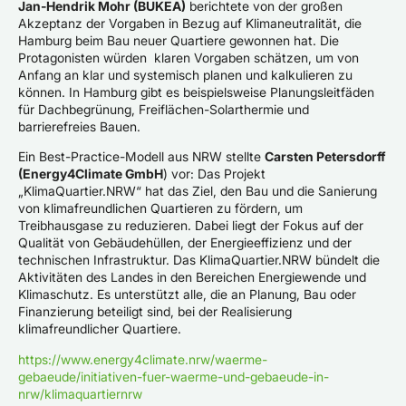
Jan-Hendrik Mohr (BUKEA)
berichtete von der großen
Akzeptanz der Vorgaben in Bezug auf Klimaneutralität, die
Hamburg beim Bau neuer Quartiere gewonnen hat. Die
Protagonisten würden klaren Vorgaben schätzen, um von
Anfang an klar und systemisch planen und kalkulieren zu
können. In Hamburg gibt es beispielsweise Planungsleitfäden
für Dachbegrünung, Freiflächen-Solarthermie und
barrierefreies Bauen.
Ein Best-Practice-Modell aus NRW stellte
Carsten Petersdorff
(Energy4Climate GmbH
) vor: Das Projekt
„KlimaQuartier.NRW“ hat das Ziel, den Bau und die Sanierung
von klimafreundlichen Quartieren zu fördern, um
Treibhausgase zu reduzieren. Dabei liegt der Fokus auf der
Qualität von Gebäudehüllen, der Energieeffizienz und der
technischen Infrastruktur. Das KlimaQuartier.NRW bündelt die
Aktivitäten des Landes in den Bereichen Energiewende und
Klimaschutz. Es unterstützt alle, die an Planung, Bau oder
Finanzierung beteiligt sind, bei der Realisierung
klimafreundlicher Quartiere.
https://www.energy4climate.nrw/waerme-
gebaeude/initiativen-fuer-waerme-und-gebaeude-in-
nrw/klimaquartiernrw