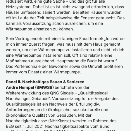
reduziert wird, eine gute Sache – und das gilt für alle
Heizsysteme. Dabei ist es ist nicht zwingend erforderlich, dass
Häuser umfassend saniert werden. Bei alten Häusern wurden
oft im Laufe der Zeit beispielsweise die Fenster getauscht. Das
kann als Voraussetzung schon ausreichen, um eine
Wärmepumpe einsetzen zu können.
Sein Vortrag endete mit einer launigen Faustformel: „Ich würde
mich immer zuerst fragen, was muss mit dem Haus gemacht
werden, um eine Wärmepumpe zu installieren und nicht, ob ich
eine Wärmepumpe installieren soll. Oft sind relativ kleine
Maßnahmen ausreichend. Hauptsache die Bude ist warm.“
Das Portemonnaie der Bewohner sowie die Umwelt profitieren
immer vom Einsatz einer Wärmepumpe.
Panel II: Nachhaltiges Bauen & Sanieren
André Hempel (BMWSB)
berichtete von der
Weiterentwicklung des QNG Siegels – „Qualitätssiegel
Nachhaltiges Gebäude“. Voraussetzung für die Vergabe des
Qualitätssiegels ist ein Nachweis der Erfüllung div.
Anforderungen an die ökologische, soziokulturelle und
ökonomische Qualität von Gebäuden. Mit der
Nachhaltigkeitsklasse (NH-Klasse) werden im Rahmen des
BEG seit 1. Juli 2021 Nachhaltigkeitsaspekte vom Bund