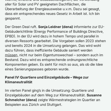
aller für Solar und PV geeigneten Dachflächen, die
Überarbeitung der Energieausweise u.v.m. Dazu sei gesagt,
dass ein entsprechendes neues Gesetz in Arbeit ist. Ich bin
gespannt.
Der Green Deal ruft.
Sonja Leidner (dena)
informierte zur EU-
Gebäuderichtlinie (Energy Performance of Buildings Directive,
EPBD). In der EU wird dazu in hohem Tempo und parallel in
diversen Ressorts gearbeitet. Die Vorgaben sollen 2023 stehen
und bereits 2024 in die Umsetzung gelangen. Das wird wohl
dazu führen, dass ineffiziente Gebäude saniert werden
müssen,
nicht nur beim Eigentumswechsel – sondern auch im
Bestand. Dazu wird es entsprechende ordnungsrechtliche
Komponenten geben. Es sieht für mich so aus, als ob die Idee
eines Sanierungspasses geboren wurde.
Panel IV: Quartiere und Einzelgebäude – Wege zur
Klimaneutralität
Im vierten Panel ging’s in die Umsetzung: Quartiere und
Einzelgebäuden auf dem Weg zur Klimaneutralität.
Susanne
Schmelcher (dena)
zeigte Wärmestrategien im Quartier an
Beispielen aus Zürich und Stuttgart.