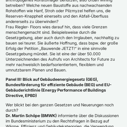
betreiben? Welche neuen Baustoffe aus nachwachsenden
Rohstoffen wie Hanf, Stroh oder Pilzmyzel helfen uns, die
Reserven-Knappheit einerseits und den Abfall-Überfluss
andererseits zu überwinden?
Frau Riegler- Floors wies darauf hin, dass viele Grenzen
menschengemacht sind. Beispielsweise durch die
Gesetzgebung, aber auch durch den Irrglauben, nachhaltig zu
bauen sei teurer. Sie äußerte Hoffnung, dass bspw. der große
Erfolg der Petition „Bauwende JETZT!“ in eine sinnvolle
Gesetzgebung mündet. Sie ist eine der über 50.000
Unterzeichnenden des Aufrufs von Architects for Future zu
mehr nachweislich bedarfsorientiertem, flexiblem und
umnutzbarem Planen und Bauen.
Panel III: Blick auf Gebäudeenergiegesetz (GEG),
Bundesförderung für effiziente Gebäude (BEG) und EU-
Gebäuderichtlinie (Energy Performance of Buildings
Directive, EPBD)
Wer blickt bei den ganzen Gesetzen und Neuerungen noch
durch?
Dr. Martin Schöpe (BMWK)
informierte über die Diskussionen
im Bundesministerium zu den Rechtsfragen in Bezug auf
Wärme, Effizienz und Gebäudekategorien, die Verwendung