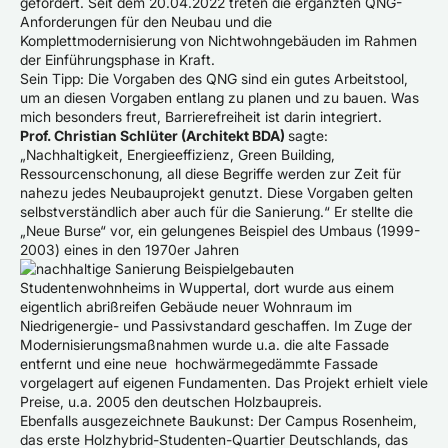
gefördert. Seit dem 20.04.2022 treten die ergänzten QNG-
Anforderungen für den Neubau und die
Komplettmodernisierung von Nichtwohngebäuden im Rahmen
der Einführungsphase in Kraft.
Sein Tipp: Die Vorgaben des QNG sind ein gutes Arbeitstool,
um an diesen Vorgaben entlang zu planen und zu bauen. Was
mich besonders freut, Barrierefreiheit ist darin integriert.
Prof. Christian Schlüter (Architekt BDA)
sagte:
„Nachhaltigkeit, Energieeffizienz, Green Building,
Ressourcenschonung, all diese Begriffe werden zur Zeit für
nahezu jedes Neubauprojekt genutzt. Diese Vorgaben gelten
selbstverständlich aber auch für die Sanierung.“ Er stellte die
„Neue Burse“ vor, ein gelungenes Beispiel des Umbaus (1999-
2003) eines in den 1970er Jahren
gebauten
Studentenwohnheims in Wuppertal, dort wurde aus einem
eigentlich abrißreifen Gebäude neuer Wohnraum im
Niedrigenergie- und Passivstandard geschaffen. Im Zuge der
Modernisierungsmaßnahmen wurde u.a. die alte Fassade
entfernt und eine neue hochwärmegedämmte Fassade
vorgelagert auf eigenen Fundamenten. Das Projekt erhielt viele
Preise, u.a. 2005 den deutschen Holzbaupreis.
Ebenfalls ausgezeichnete Baukunst: Der Campus Rosenheim,
das erste Holzhybrid-Studenten-Quartier Deutschlands, das