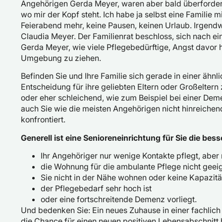
Angehörigen Gerda Meyer, waren aber bald überfordert
wo mir der Kopf steht. Ich habe ja selbst eine Familie m
Feierabend mehr, keine Pausen, keinen Urlaub. Irgendwa
Claudia Meyer. Der Familienrat beschloss, sich nach 
Gerda Meyer, wie viele Pflegebedürftige, Angst davor h
Umgebung zu ziehen.
Befinden Sie und Ihre Familie sich gerade in einer ähnli
Entscheidung für ihre geliebten Eltern oder Großeltern 
oder eher schleichend, wie zum Beispiel bei einer De
auch Sie wie die meisten Angehörigen nicht hinreichend
konfrontiert.
Generell ist eine Senioreneinrichtung für Sie die bes
Ihr Angehöriger nur wenige Kontakte pflegt, abe
die Wohnung für die ambulante Pflege nicht geeign
Sie nicht in der Nähe wohnen oder keine Kapazit
der Pflegebedarf sehr hoch ist
oder eine fortschreitende Demenz vorliegt.
Und bedenken Sie: Ein neues Zuhause in einer fachlich 
die Chance für einen neuen positiven Lebensabschnitt b