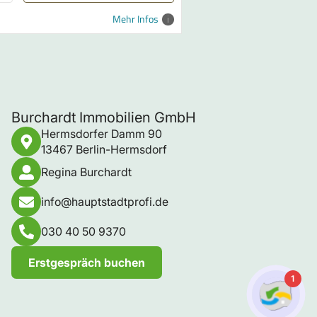
ist sinnvoll bei einer Sanierung,
welche Energetischen
Mehr Infos
Förderungen gibt es - ich kenne
keinen Experten der
kompetenter ist in diesem
Gebiet - die beste Empfehlung!
Burchardt Immobilien GmbH
Hermsdorfer Damm 90
13467 Berlin-Hermsdorf
Regina Burchardt
info@hauptstadtprofi.de
030 40 50 9370
Erstgespräch buchen
1