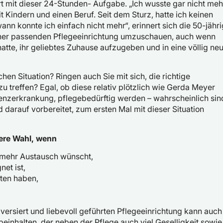
 mit dieser 24-Stunden- Aufgabe. „Ich wusste gar nicht meh
it Kindern und einen Beruf. Seit dem Sturz, hatte ich keinen
nn konnte ich einfach nicht mehr“, erinnert sich die 50-jähr
einer passenden Pflegeeinrichtung umzuschauen, auch wenn
atte, ihr geliebtes Zuhause aufzugeben und in eine völlig ne
chen Situation? Ringen auch Sie mit sich, die richtige
zu treffen? Egal, ob diese relativ plötzlich wie Gerda Meyer
menzerkrankung, pflegebedürftig werden – wahrscheinlich sin
 darauf vorbereitet, zum ersten Mal mit dieser Situation
sere Wahl, wenn
r mehr Austausch wünscht,
et ist,
äten haben,
versiert und liebevoll geführten Pflegeeinrichtung kann auch
einhalten, der neben der Pflege auch viel Geselligkeit sowie