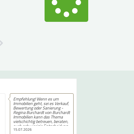
Empfehlung! Wenn es um
Empfehlung! 5 von 5 Sternen.
Immobilien geht, sei es Verkauf,
Bewertung oder Sanierung -
Regina Burchardt von Burchardt
Immobilien kann das Thema
vielschichtig betreuen, beraten,
auch schwierigie Entscheidung
15.07.2026
11.07.2026
wie vererbe ich Immobilien, was