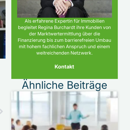
Als erfahrene Expertin für Immobilien
begleitet Regina Burchardt ihre Kunden von
der Marktwertermittlung über die
Finanzierung bis zum barrierefreien Umbau
mit hohem fachlichen Anspruch und einem
weitreichenden Netzwerk.
Kontakt
Ähnliche Beiträge