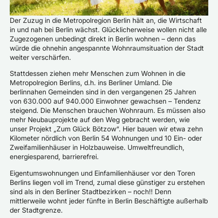
Der Zuzug in die Metropolregion Berlin hält an, die Wirtschaft
in und nah bei Berlin wächst. Glücklicherweise wollen nicht alle
Zugezogenen unbedingt direkt in Berlin wohnen – denn das
würde die ohnehin angespannte Wohnraumsituation der Stadt
weiter verschärfen.
Stattdessen ziehen mehr Menschen zum Wohnen in die
Metropolregion Berlins, d.h. ins Berliner Umland. Die
berlinnahen Gemeinden sind in den vergangenen 25 Jahren
von 630.000 auf 940.000 Einwohner gewachsen – Tendenz
steigend. Die Menschen brauchen Wohnraum. Es müssen also
mehr Neubauprojekte auf den Weg gebracht werden, wie
unser Projekt „Zum Glück Bötzow“. Hier bauen wir etwa zehn
Kilometer nördlich von Berlin 54 Wohnungen und 10 Ein- oder
Zweifamilienhäuser in Holzbauweise. Umweltfreundlich,
energiesparend, barrierefrei.
Eigentumswohnungen und Einfamilienhäuser vor den Toren
Berlins liegen voll im Trend, zumal diese günstiger zu erstehen
sind als in den Berliner Stadtbezirken – noch!! Denn
mittlerweile wohnt jeder fünfte in Berlin Beschäftigte außerhalb
der Stadtgrenze.