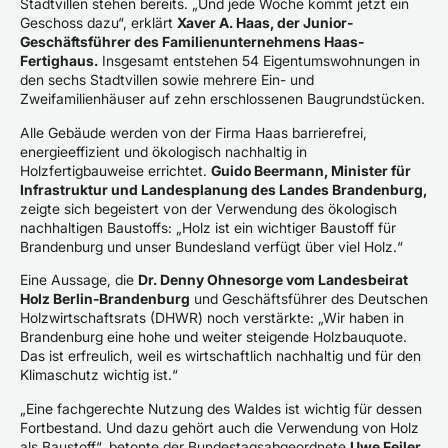
Stadtvillen stehen bereits. „Und jede Woche kommt jetzt ein
Geschoss dazu“, erklärt
Xaver A. Haas, der Junior-
Geschäftsführer des Familienunternehmens Haas-
Fertighaus.
Insgesamt entstehen 54 Eigentumswohnungen in
den sechs Stadtvillen sowie mehrere Ein- und
Zweifamilienhäuser auf zehn erschlossenen Baugrundstücken.
Alle Gebäude werden von der Firma Haas barrierefrei,
energieeffizient und ökologisch nachhaltig in
Holzfertigbauweise errichtet.
Guido Beermann, Minister für
Infrastruktur und Landesplanung des Landes Brandenburg,
zeigte sich begeistert von der Verwendung des ökologisch
nachhaltigen Baustoffs: „Holz ist ein wichtiger Baustoff für
Brandenburg und unser Bundesland verfügt über viel Holz.“
Eine Aussage, die
Dr. Denny Ohnesorge vom Landesbeirat
Holz Berlin-Brandenburg
und Geschäftsführer des Deutschen
Holzwirtschaftsrats (DHWR) noch verstärkte: „Wir haben in
Brandenburg eine hohe und weiter steigende Holzbauquote.
Das ist erfreulich, weil es wirtschaftlich nachhaltig und für den
Klimaschutz wichtig ist.“
„Eine fachgerechte Nutzung des Waldes ist wichtig für dessen
Fortbestand. Und dazu gehört auch die Verwendung von Holz
als Baustoff“, betonte der Bundestagsabgeordnete
Uwe Feiler,