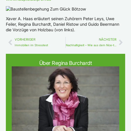
Xaver A. Haas erläutert seinen Zuhörern Peter Leys, Uwe
Feiler, Regina Burchardt, Daniel Ristow und Guido Beermann
die Vorzüge von Holzbau (von links).
VORHERIGER
NÄCHSTER
Immobilien im Stresstest
Nachhaltigkeit – Wie aus dem Nice-to-have ein Wirtschaftsfaktor wird …
Über Regina Burchardt