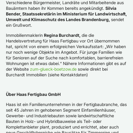
Verschiedene Bürgermeister, Landräte und Mitarbeitende aus
Bauämtern haben ihr Kommen bereits angekündigt.
Silvia
Bender, Staatssekretärin im Ministerium für Landwirtschaft,
Umwelt und Klimaschutz des Landes Brandenburg,
sendet
ein Grußwort.
Immobilienmaklerin
Regina Burchardt,
die die
Handelsvertretung für Haas Fertigbau vor Ort übernommen
hat, spricht von einem erfolgreichen Verkaufsstart: „Wir haben
nur noch wenige Objekte im Angebot. Für junge Familien wie
für Senioren auf der Suche nach komfortablen, barrierefreien
Wohnungen ist etwas dabei.“ Nähere Informationen gibt es auf
der Website
zum-glueck-boetzow.de
sowie direkt bei
Burchardt Immobilien (siehe Kontaktdaten)
Über Haas Fertigbau GmbH
Haas ist ein Familienunternehmen in der Fertigbaubranche, das
seit 45 Jahren im gehobenen Segment Einfamilienhäuser,
Gewerbe- und Industriebauten sowie landwirtschaftliche
Bauten in Holz- und Hybridbauweise als Teil- oder
Komplettanbieter plant, produziert und errichtet, aber auch
neue Geschäftsbereiche wie Bausätze für Zimmereien und