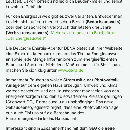
Laufzeit. Davon befreit sind lediglich Baudenkmäler und selbst
bewohnte Gebäude.
Für den Energieausweis gibt es zwei Varianten: Entweder man
bezieht sich auf den theoretischen Bedarf
(Bedarfsausweis)
oder den tatsächlichen Verbrauch der letzten drei Jahre
(Verbrauchsausweis).
Mehr dazu in unserem Blogbeitrag
„Der Energieausweis“.
Die Deutsche Energie-Agentur DENA bietet auf ihrer Webseite
eine Expertendatenbank rund um das Thema Energieausweis
an sowie jede Menge Informationen zum energieeffizienten
Bauen und Sanieren. Nicht jede Maßnahme ist für Sie sinnvoll,
machen Sie sich klug unter
www.dena.de.
Immer mehr Bauherren wollen
Strom mit einer Photovoltaik-
Anlage
auf dem eigenen Haus erzeugen. Umwelt und Klima
werden geschützt und der Hausbesitzer macht sich von den
Energieversorgern und den zu erwartenden Preissteigerungen
(Stichwort CO
-Einpreisung u.a.) unabhängiger. Das neue
2
Gebäudeenergiegesetz regelt, dass eine Photovoltaikanlage
nun auch Einfluss auf die Berechnung des
Primärenergiebedarfs des Hauses hat.
Interessant sind in Zusammenhang mit dem GEG die
neue