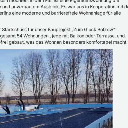
sein möchten. In dem Fall ist eine Eigentumswohnung die
en und unverbautem Ausblick. Es war uns in Kooperation mit d
rlins eine moderne und barrierefreie Wohnanlage für alle
r Startschuss für unser Bauprojekt „Zum Glück Bötzow“
insgesamt 54 Wohnungen , jede mit Balkon oder Terrasse, und
refrei gebaut, was das Wohnen besonders komfortabel macht.